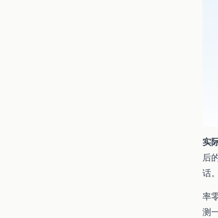
实
后
话
率
测