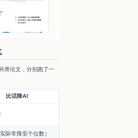
比
社科类论文，分别跑了一
比话降AI
字
（实际常降至个位数）