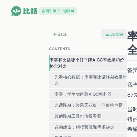
自研引擎 / 一键降AI
Back
Outline
CONTENTS
率零和比话哪个好？降AIGC率效果和价
格全对比
答
先看核心数据：率零和比话降AI效果对
比
我
8
率零：学生党的降AIGC率利器
比话降AI：效果天花板，但价格也是
当
其他降AI工具也值得看看
错
选购建议：根据预算和需求决定
希