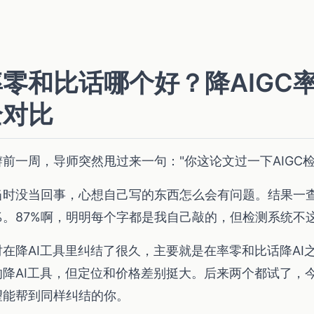
率零和比话哪个好？降AIGC
全对比
辩前一周，导师突然甩过来一句："你这论文过一下AIGC检
当时没当回事，心想自己写的东西怎么会有问题。结果一查
7%。87%啊，明明每个字都是我自己敲的，但检测系统不
时在降AI工具里纠结了很久，主要就是在率零和比话降AI
的降AI工具，但定位和价格差别挺大。后来两个都试了，
望能帮到同样纠结的你。