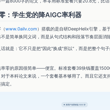
样一篇8000字的论文，率零用标准套餐只要20.8元，比
零：学生党的降AIGC率利器
零（
www.0ailv.com
）搭载的是自研DeepHelix引擎，
路不是简单换同义词，而是从句式结构和段落节奏层面消除
人话就是：它不只是把"因此"换成"所以"，而是把整个句
。
率零的原因很简单——便宜。标准套餐39块钱覆盖15000
。对于本科论文来说，一个套餐基本够用了。而且它还支持
起搞定。