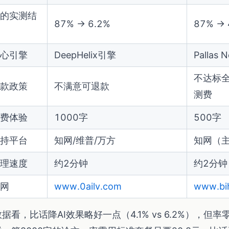
的实测结
87% → 6.2%
87% → 
心引擎
DeepHelix引擎
Pallas 
不达标
款政策
不满意可退款
测费
费体验
1000字
500字
持平台
知网/维普/万方
知网（
理速度
约2分钟
约2分钟
网
www.0ailv.com
www.bi
据看，比话降AI效果略好一点（4.1% vs 6.2%），