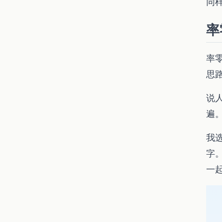
同
率
率
思
说
遍
我选
字
一