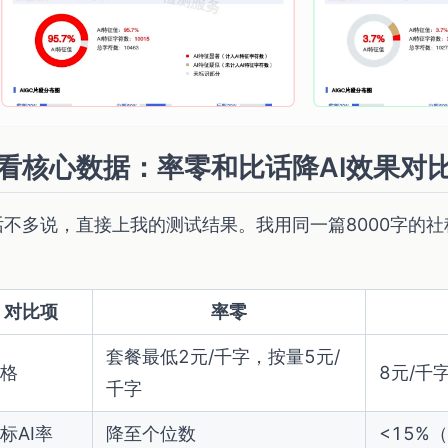
看核心数据：率零和比话降AI效果对
话不多说，直接上我的测试结果。我用同一篇8000字的
。
对比项
率零
套餐最低2元/千字，按量5元/
格
8元/千
千字
标AI率
降至个位数
<15%