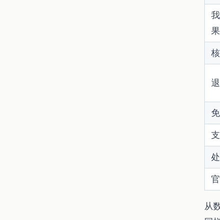
我
果
核
退
免
支
处
官
从数