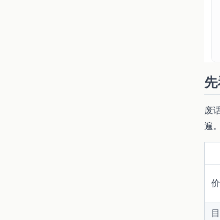
先
废
遍
价
目