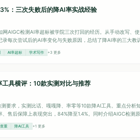
到3%：三次失败后的降AI率实战经验
网AIGC检测AI率超标被学院三次打回的经历。从手动改写、
记录每次尝试后的AI率变化与失败原因，总结了降AI率的三大教
、识别套壳软件、以及计算综合成本。最终通过专门针对知网设计
测
AI率超标
学术写作
+
3
更多
议。
I率工具横评：10款实测对比与推荐
C检测要求，实测比话、嘎嘎降、率零等10款降AI工具。重点分析
率、售后保障上表现突出，84%降至1.4%。同时介绍AIGC检测
检测，避免踩坑。
查重
降AI工具
+
1
更多