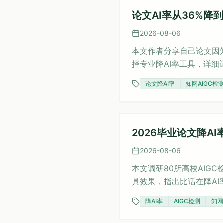
论文AI率从36%降
2026-08-06
本文作者分享自己论文因知
择专业降AI率工具，详细
校所用检测平台选择工具
论文降AI率
知网AIGC检
降至3%，并附有实操建
2026毕业论文降A
2026-08-06
本文调研80所高校AIG
具效果，指出比话在降AI
议，帮助毕业生高效通过
降AI率
AIGC检测
知网