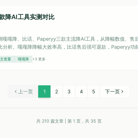
款降AI工具实测对比
测嘎嘎降、比话、Paperyy三款主流降AI工具，从降幅数值、
分析。嘎嘎降降幅大效率高，比话售后强可退款，Paperyy功
SOP，帮助读者高效降低AIGC检测率，避免改稿焦虑。
文查重
嘎嘎降
+
3
更多
上一页
1
2
3
4
5
下一页
共
210
篇文章 | 第
1
页，共
35
页