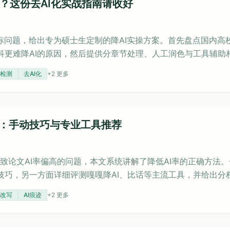
%？这份去AI化实战指南请收好
标问题，给出专为硕士生定制的降AI实操方案。首先盘点国内高校
科更难降AI的原因，然后提供分章节处理、人工润色与工具辅助
四招手动去AI化技巧，最后给出时间规划建议，帮助你在不破坏
C检测
去AI化
+
2
更多
南：手动技巧与专业工具推荐
导致论文AI率偏高的问题，本文系统讲解了降低AI率的正确方法
技巧，另一方面详细评测嘎嘎降AI、比话等主流工具，并给出分
流程和复检建议，帮助读者根据不同超标程度选择合适方案，安全
改写
AI痕迹
+
2
更多