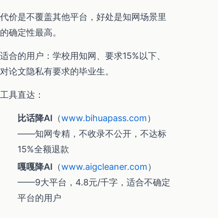
代价是不覆盖其他平台，好处是知网场景里
的确定性最高。
适合的用户：学校用知网、要求15%以下、
对论文隐私有要求的毕业生。
工具直达：
比话降AI
（
www.bihuapass.com
）
——知网专精，不收录不公开，不达标
15%全额退款
嘎嘎降AI
（
www.aigcleaner.com
）
——9大平台，4.8元/千字，适合不确定
平台的用户