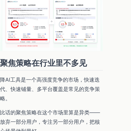
聚焦策略在行业里不多见
降AI工具是一个高强度竞争的市场，快速迭
代、快速铺量、多平台覆盖是常见的竞争策
略。
比话的聚焦策略在这个市场里算是异类——
放弃一部分用户，专注另一部分用户，把核