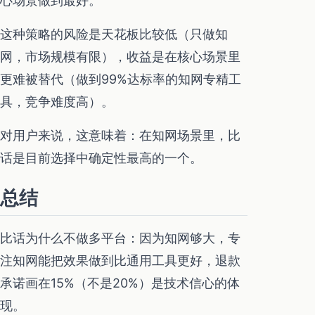
心场景做到最好。
这种策略的风险是天花板比较低（只做知
网，市场规模有限），收益是在核心场景里
更难被替代（做到99%达标率的知网专精工
具，竞争难度高）。
对用户来说，这意味着：在知网场景里，比
话是目前选择中确定性最高的一个。
总结
比话为什么不做多平台：因为知网够大，专
注知网能把效果做到比通用工具更好，退款
承诺画在15%（不是20%）是技术信心的体
现。