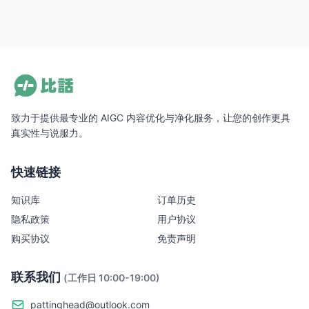
致力于提供最专业的 AIGC 内容优化与净化服务，让您的创作更具
真实性与说服力。
快速链接
知识库
订单历史
隐私政策
用户协议
购买协议
免责声明
联系我们
(工作日 10:00-19:00)
pattinghead@outlook.com