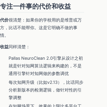
专注一件事的代价和收益
代价
很清楚：如果你的学校用的是维普或万
方，比话不能帮你。这是它明确不做的事
情。
收益
同样清楚：
Pallas NeuroClean 2.0引擎从设计之初
就是针对知网算法逻辑来构建的，不是
通用引擎针对知网做的参数调优
每次知网升级（比如v2.13），比话同步
分析新版本的检测逻辑，做针对性的引
擎调整
在知网场景下，效果的上限比多平台工