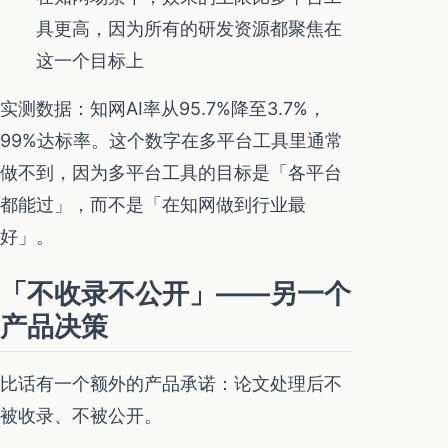
具更高，因为所有的研发资源都聚焦在
这一个目标上
实测数据：知网AI率从95.7%降至3.7%，
99%达标率。这个数字在多平台工具里通常
做不到，因为多平台工具的目标是「各平台
都能过」，而不是「在知网做到行业最
好」。
「不收录不公开」——另一个
产品决策
比话有一个额外的产品承诺：论文处理后不
被收录、不被公开。